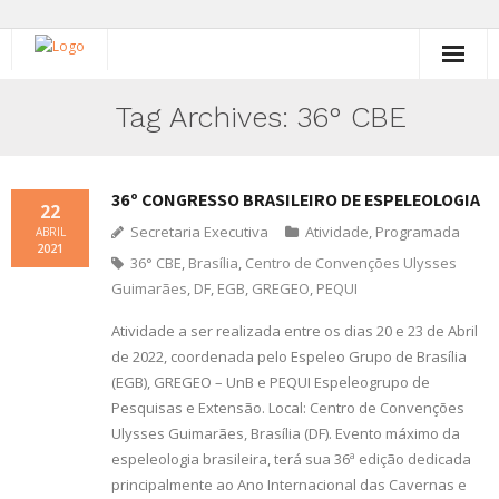
Início
Tag Archives:
36° CBE
Histórico
36º CONGRESSO BRASILEIRO DE ESPELEOLOGIA
Atividades
22
Secretaria Executiva
Atividade
,
Programada
ABRIL
2021
Animal do Ano
36° CBE
,
Brasília
,
Centro de Convenções Ulysses
Guimarães
,
DF
,
EGB
,
GREGEO
,
PEQUI
Você
Atividade a ser realizada entre os dias 20 e 23 de Abril
Brasil
de 2022, coordenada pelo Espeleo Grupo de Brasília
(EGB), GREGEO – UnB e PEQUI Espeleogrupo de
Divulgação
Pesquisas e Extensão. Local: Centro de Convenções
Ulysses Guimarães, Brasília (DF). Evento máximo da
Contato
espeleologia brasileira, terá sua 36ª edição dedicada
principalmente ao Ano Internacional das Cavernas e