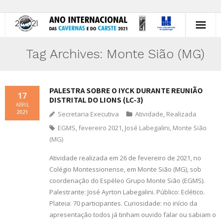
Início
Tag Archives:
Monte Sião (MG)
Histórico
PALESTRA SOBRE O IYCK DURANTE REUNIÃO
Atividades
17
DISTRITAL DO LIONS (LC-3)
ABRIL
2021
Animal do Ano
Secretaria Executiva
Atividade
,
Realizada
EGMS
,
fevereiro 2021
,
José Labegalini
,
Monte Sião
Você
(MG)
Brasil
Atividade realizada em 26 de fevereiro de 2021, no
Colégio Montessionense, em Monte Sião (MG), sob
Divulgação
coordenação do Espéleo Grupo Monte Sião (EGMS).
Palestrante: José Ayrton Labegalini. Público: Eclético.
Contato
Plateia: 70 participantes. Curiosidade: no início da
apresentação todos já tinham ouvido falar ou sabiam o