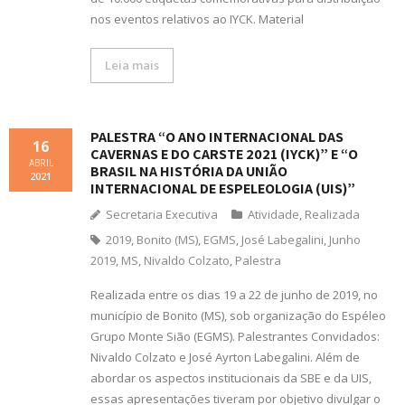
nos eventos relativos ao IYCK. Material
Leia mais
PALESTRA “O ANO INTERNACIONAL DAS
16
CAVERNAS E DO CARSTE 2021 (IYCK)” E “O
ABRIL
BRASIL NA HISTÓRIA DA UNIÃO
2021
INTERNACIONAL DE ESPELEOLOGIA (UIS)”
Secretaria Executiva
Atividade
,
Realizada
2019
,
Bonito (MS)
,
EGMS
,
José Labegalini
,
Junho
2019
,
MS
,
Nivaldo Colzato
,
Palestra
Realizada entre os dias 19 a 22 de junho de 2019, no
município de Bonito (MS), sob organização do Espéleo
Grupo Monte Sião (EGMS). Palestrantes Convidados:
Nivaldo Colzato e José Ayrton Labegalini. Além de
abordar os aspectos institucionais da SBE e da UIS,
essas apresentações tiveram por objetivo divulgar o