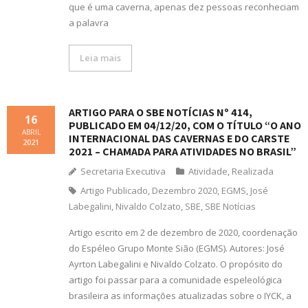
que é uma caverna, apenas dez pessoas reconheciam
a palavra
Leia mais
ARTIGO PARA O SBE NOTÍCIAS Nº 414,
16
PUBLICADO EM 04/12/20, COM O TÍTULO “O ANO
ABRIL
INTERNACIONAL DAS CAVERNAS E DO CARSTE
2021
2021 – CHAMADA PARA ATIVIDADES NO BRASIL”
Secretaria Executiva
Atividade
,
Realizada
Artigo Publicado
,
Dezembro 2020
,
EGMS
,
José
Labegalini
,
Nivaldo Colzato
,
SBE
,
SBE Notícias
Artigo escrito em 2 de dezembro de 2020, coordenação
do Espéleo Grupo Monte Sião (EGMS). Autores: José
Ayrton Labegalini e Nivaldo Colzato. O propósito do
artigo foi passar para a comunidade espeleológica
brasileira as informações atualizadas sobre o IYCK, a