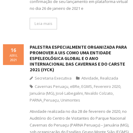
confirmação de seu lançamento em plataforma virtual
no dia 26 de janeiro de 2021 e
Leia mais
PALESTRA ESPECIALMENTE ORGANIZADA PARA
16
PROMOVER A UIS COMO UMA ENTIDADE
ABRIL
ESPELEOLÓGICA GLOBAL E O ANO
2021
INTERNACIONAL DAS CAVERNAS E DO CARSTE
2021 (IYCK)
Secretaria Executiva
Atividade
,
Realizada
Cavernas Peruaçu
,
eBRe
,
EGMS
,
Fevereiro 2020
,
Januária (MG)
,
José Labegalini
,
Nivaldo Colzato
,
PARNA_Peruaçu
,
Unimontes
Atividade realizada no dia 28 de fevereiro de 2020, no
Auditório do Centro de Visitantes do Parque Nacional
Cavernas do Peruaçu (PARNA Peruaçu) – Januária (MG),
sob organização do Espéleo Grupo Monte Sião (EGMS).