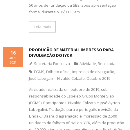
50 anos de fundação da SBE; após apresentação
formal durante o 35º CBE, em
Leia mais
PRODUÇÃO DE MATERIAL IMPRESSO PARA
16
DIVULGAÇÃO DO IYCK
ABRIL
2021
Secretaria Executiva
Atividade
,
Realizada
EGMS
,
Folheto oficial
,
Impresso de divulgação
,
José Labegalini
,
Nivaldo Colzato
,
Outubro 2019
Atividade realizada em outubro de 2019, sob
responsabilidade do Espéleo Grupo Monte Sião
(EGMS). Participantes: Nivaldo Colzato e José Ayrton
Labegalini. Tradução para o português (revisão da
Linda-El Dash), diagramação e impressão de 2.500
unidades do folheto oficial do IYCK, além da produção
de 10.000 etiquetas comemorativas para distribuição