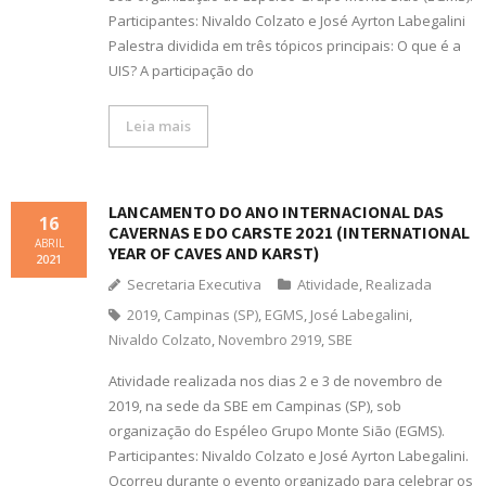
Participantes: Nivaldo Colzato e José Ayrton Labegalini
Palestra dividida em três tópicos principais: O que é a
UIS? A participação do
Leia mais
LANÇAMENTO DO ANO INTERNACIONAL DAS
16
CAVERNAS E DO CARSTE 2021 (INTERNATIONAL
ABRIL
YEAR OF CAVES AND KARST)
2021
Secretaria Executiva
Atividade
,
Realizada
2019
,
Campinas (SP)
,
EGMS
,
José Labegalini
,
Nivaldo Colzato
,
Novembro 2919
,
SBE
Atividade realizada nos dias 2 e 3 de novembro de
2019, na sede da SBE em Campinas (SP), sob
organização do Espéleo Grupo Monte Sião (EGMS).
Participantes: Nivaldo Colzato e José Ayrton Labegalini.
Ocorreu durante o evento organizado para celebrar os