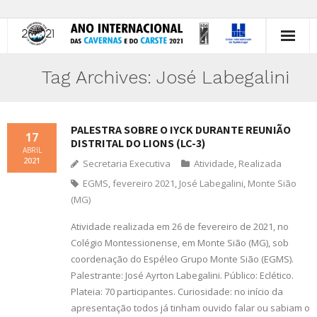
Início
Tag Archives:
José Labegalini
Histórico
PALESTRA SOBRE O IYCK DURANTE REUNIÃO
Atividades
17
DISTRITAL DO LIONS (LC-3)
ABRIL
2021
Animal do Ano
Secretaria Executiva
Atividade
,
Realizada
EGMS
,
fevereiro 2021
,
José Labegalini
,
Monte Sião
Você
(MG)
Brasil
Atividade realizada em 26 de fevereiro de 2021, no
Colégio Montessionense, em Monte Sião (MG), sob
Divulgação
coordenação do Espéleo Grupo Monte Sião (EGMS).
Palestrante: José Ayrton Labegalini. Público: Eclético.
Contato
Plateia: 70 participantes. Curiosidade: no início da
apresentação todos já tinham ouvido falar ou sabiam o