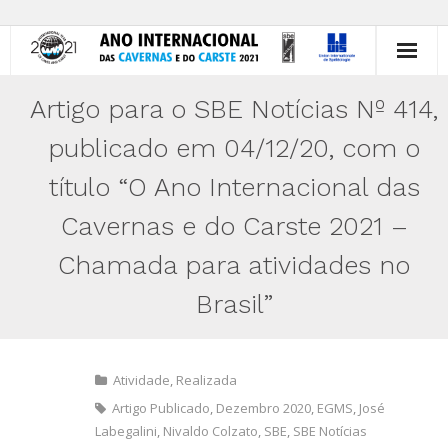
Início
Artigo para o SBE Notícias Nº 414,
Histórico
publicado em 04/12/20, com o
título “O Ano Internacional das
Atividades
Cavernas e do Carste 2021 –
Animal do Ano
Chamada para atividades no
Você
Brasil”
Brasil
Divulgação
Atividade
,
Realizada
Contato
Artigo Publicado
,
Dezembro 2020
,
EGMS
,
José
Labegalini
,
Nivaldo Colzato
,
SBE
,
SBE Notícias