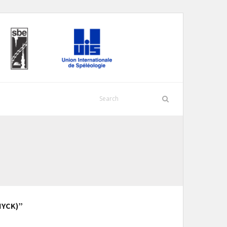
IYCK)”