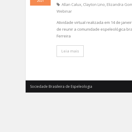
2021
Allan Calux
,
Clayton Lino
,
Elizandra Go
Webinar
Atividade virtual realizada em 14 de jane
de reunir a comunidade espeleológica bras
Ferreira
Leia mais
Sociedade Brasileira de Espeleologia