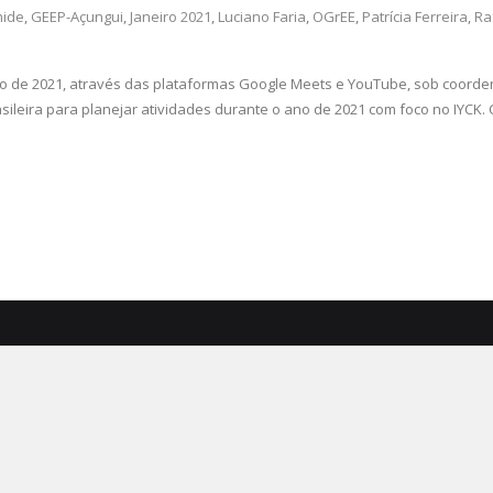
mide
,
GEEP-Açungui
,
Janeiro 2021
,
Luciano Faria
,
OGrEE
,
Patrícia Ferreira
,
Ra
iro de 2021, através das plataformas Google Meets e YouTube, sob coorden
ileira para planejar atividades durante o ano de 2021 com foco no IYCK. 