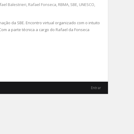
fael Balestrieri
,
Rafael Fonseca
,
RBMA
,
SBE
,
UNESCO
,
ação da SBE. Encontro virtual organizado com o intuito
Com a parte técnica a cargo do Rafael da Fonseca
Entrar